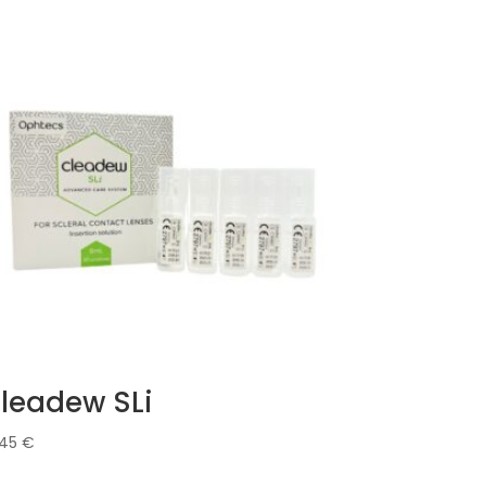
leadew SLi
,45
€