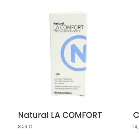
Natural LA COMFORT
C
8,09
€
14