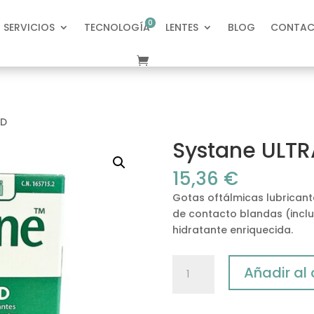
0
SERVICIOS
TECNOLOGÍA
LENTES
BLOG
CONTA
ele
m
en
to
s
HD
Systane ULTR
15,36
€
Gotas oftálmicas lubricant
de contacto blandas (inclui
hidratante enriquecida.
Systane
Añadir al 
ULTRA
HD
cantidad