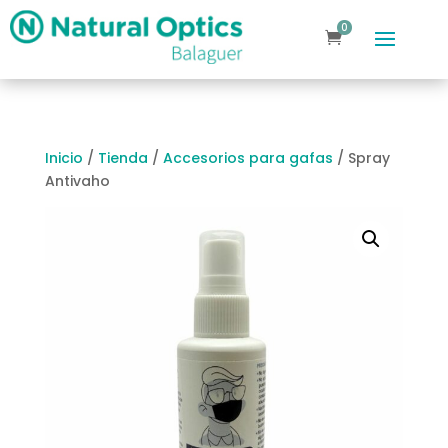
0
ele
m
en
to
s
Inicio
/
Tienda
/
Accesorios para gafas
/ Spray
Antivaho