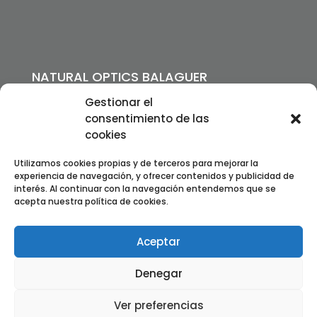
NATURAL OPTICS BALAGUER
Passeig de l’Estació, 11
Gestionar el
25600 Balaguer, Lleida
consentimiento de las
Telf:
973 443 691
–
608 412 585
cookies
info@lentsdecontacte.cat
Utilizamos cookies propias y de terceros para mejorar la
experiencia de navegación, y ofrecer contenidos y publicidad de
Política de privacitat
interés. Al continuar con la navegación entendemos que se
acepta nuestra política de cookies.
Política de cookies
Termes i condicions
Dret de desistiment
Aceptar
Denegar
Ver preferencias