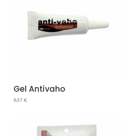
Gel Antivaho
6,57
€