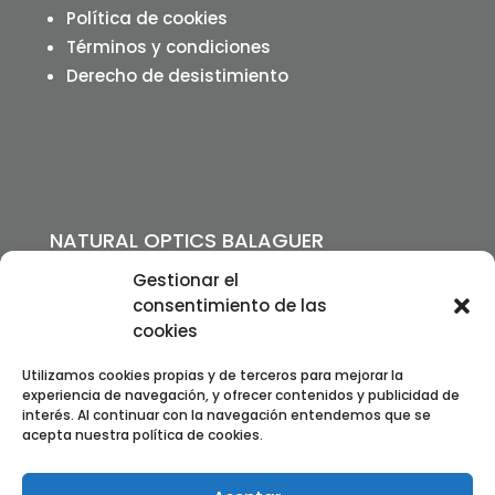
Política de cookies
Términos y condiciones
Derecho de desistimiento
NATURAL OPTICS BALAGUER
Passeig de l’Estació, 11
Gestionar el
25600 Balaguer, Lleida
consentimiento de las
Telf:
973 443 691
–
608 412 585
cookies
info@lentsdecontacte.cat
Utilizamos cookies propias y de terceros para mejorar la
experiencia de navegación, y ofrecer contenidos y publicidad de
Política de privacitat
interés. Al continuar con la navegación entendemos que se
acepta nuestra política de cookies.
Política de cookies
Termes i condicions