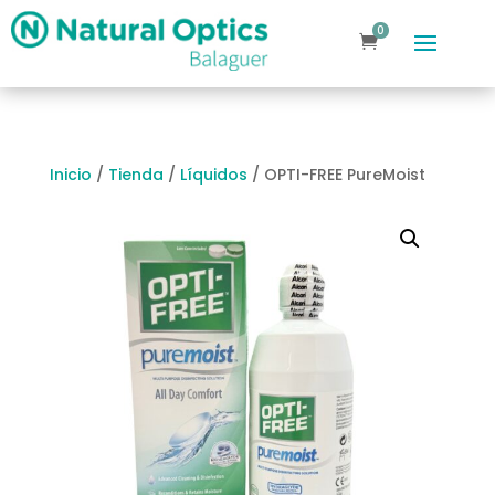
0
ele
m
en
to
s
Inicio
/
Tienda
/
Líquidos
/ OPTI-FREE PureMoist