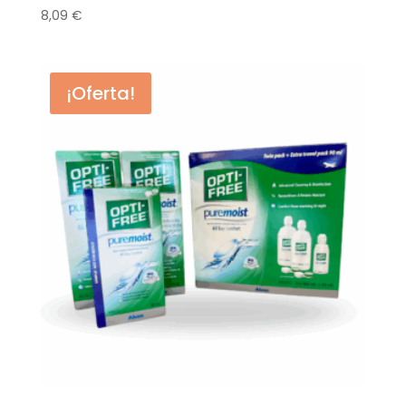
8,09
€
¡Oferta!