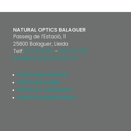
NATURAL OPTICS BALAGUER
Passeig de l’Estació, 11
25600 Balaguer, Lleida
Telf:
973 443 691
–
608 412 585
info@lentsdecontacte.cat
Política de privacidad
Política de cookies
Términos y condiciones
Derecho de desistimiento