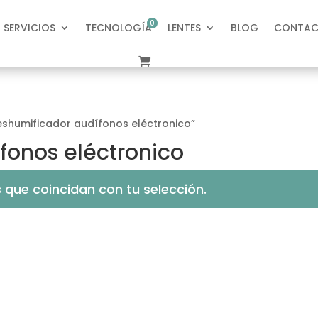
0
SERVICIOS
TECNOLOGÍA
LENTES
BLOG
CONTA
elementos
eshumificador audífonos eléctronico”
fonos eléctronico
que coincidan con tu selección.