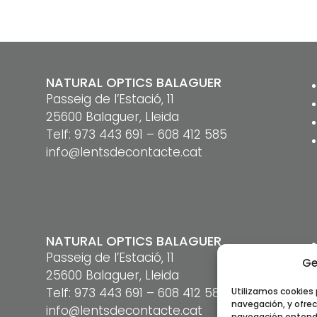
NATURAL OPTICS BALAGUER
Passeig de l’Estació, 11
25600 Balaguer, Lleida
Telf:
973 443 691
–
608 412 585
info@lentsdecontacte.cat
NATURAL OPTICS BALAGUER
Passeig de l’Estació, 11
Ge
25600 Balaguer, Lleida
Telf:
973 443 691
–
608 412 585
Utilizamos cookies 
navegación, y ofrec
info@lentsdecontacte.cat
navegación entende