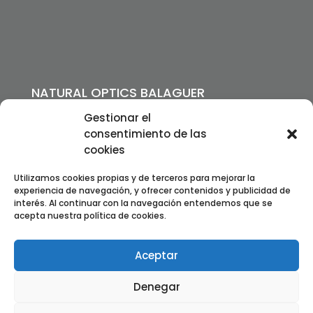
NATURAL OPTICS BALAGUER
Passeig de l’Estació, 11
Gestionar el
25600 Balaguer, Lleida
consentimiento de las
Telf:
973 443 691
–
608 412 585
cookies
info@lentsdecontacte.cat
Utilizamos cookies propias y de terceros para mejorar la
experiencia de navegación, y ofrecer contenidos y publicidad de
Política de privacitat
interés. Al continuar con la navegación entendemos que se
acepta nuestra política de cookies.
Política de cookies
Termes i condicions
Dret de desistiment
Aceptar
Denegar