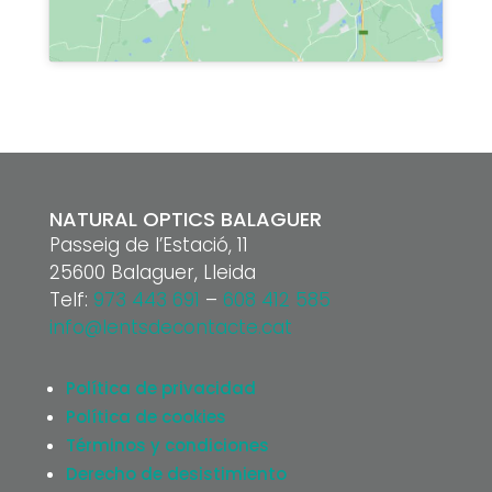
NATURAL OPTICS BALAGUER
Passeig de l’Estació, 11
25600 Balaguer, Lleida
Telf:
973 443 691
–
608 412 585
info@lentsdecontacte.cat
Política de privacidad
Política de cookies
Términos y condiciones
Derecho de desistimiento